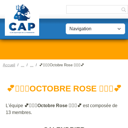
Panneau de gestion des cookies
Accueil
💕🧘🏼‍♀️Octobre Rose 🧘🏼‍♀️💕
💕🧘🏼‍♀️OCTOBRE ROSE 🧘🏼‍♀️💕
L'équipe
💕🧘🏼‍♀️Octobre Rose 🧘🏼‍♀️💕
est composée de
13 membres.