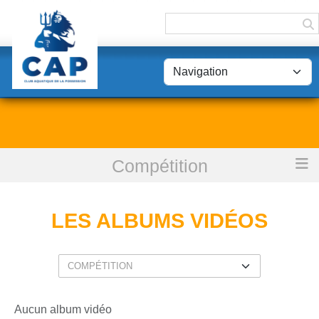
Panneau de gestion des cookies
Compétition
Accueil
Les albums vidéos
LES ALBUMS VIDÉOS
Aucun album vidéo