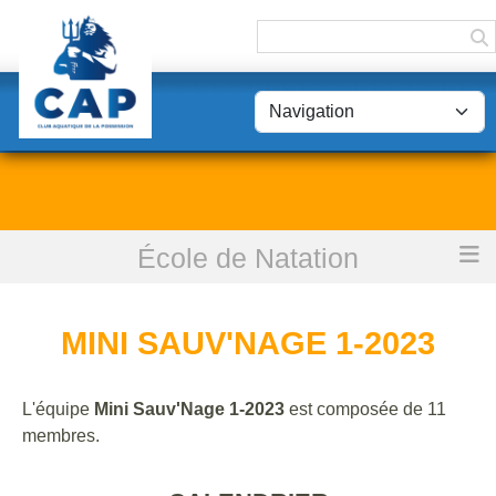
Panneau de gestion des cookies
École de Natation
Accueil
Mini Sauv'Nage 1-2023
MINI SAUV'NAGE 1-2023
L'équipe
Mini Sauv'Nage 1-2023
est composée de 11
membres.