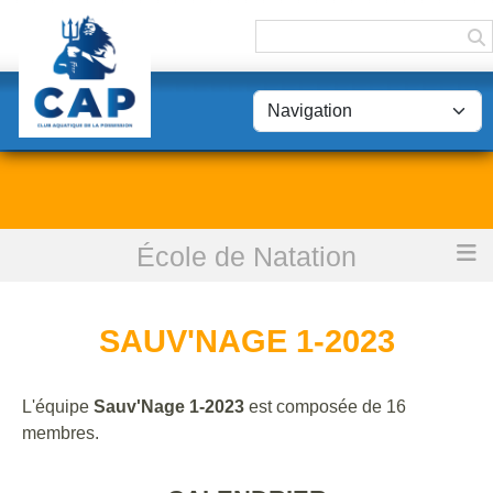
Panneau de gestion des cookies
École de Natation
Accueil
Sauv'Nage 1-2023
SAUV'NAGE 1-2023
L'équipe
Sauv'Nage 1-2023
est composée de 16
membres.