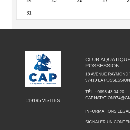
24
25
26
27
2
31
CLUB AQUATIQUE
POSSESSION
18 AVENUE RAYMOND
97419
LA POSSESSION
TÉL. :
0693 43 04 20
CAP.NATATION974@G
119195
VISITES
INFORMATIONS LÉGA
SIGNALER UN CONTEN