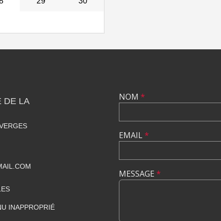
8
29
30
NOM
*
 DE LA
 VERGES
EMAIL
*
MAIL.COM
MESSAGE
*
LES
U INAPPROPRIÉ