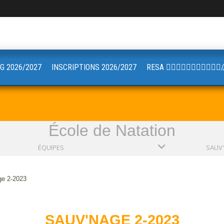
G 2026/2027
INSCRIPTIONS 2026/2027
RESA 🏋🏼🤸🏻‍♂️🚴🏼‍♀️🧘🏼
École de Natation
ÉQUIPES
ge 2-2023
SAUV'NAGE 2-2023