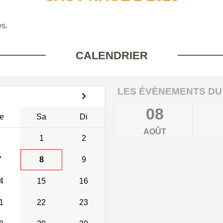
s.
CALENDRIER
LES ÉVÈNEMENTS DU
08
e
Sa
Di
AOÛT
1
2
7
8
9
4
15
16
1
22
23