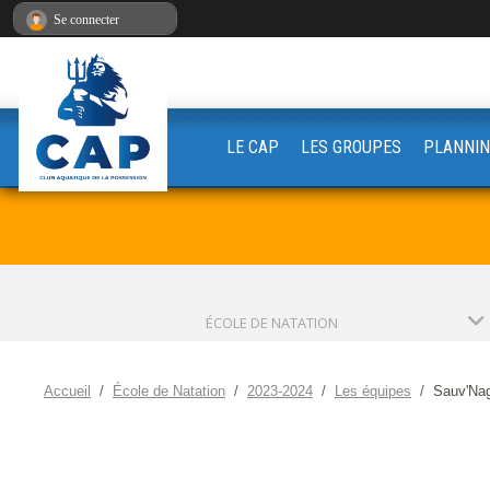
Panneau de gestion des cookies
Se connecter
LE CAP
LES GROUPES
PLANNIN
ÉCOLE DE NATATION
Accueil
École de Natation
2023-2024
Les équipes
Sauv'Na